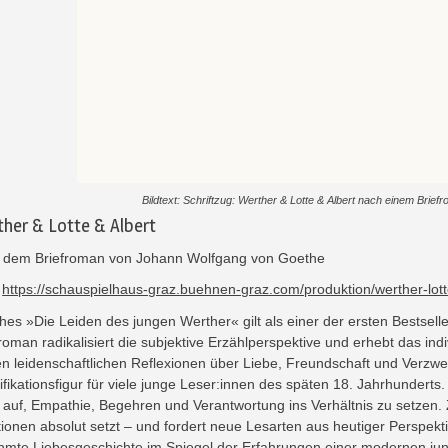
Bildtext: Schriftzug: Werther & Lotte & Albert nach einem Bri
her & Lotte & Albert
 dem Briefroman von Johann Wolfgang von Goethe
:
https://schauspielhaus-graz.buehnen-graz.com/produktion/werther-lott
es »Die Leiden des jungen Werther« gilt als einer der ersten Bestselle
froman radikalisiert die subjektive Erzählperspektive und erhebt das i
en leidenschaftlichen Reflexionen über Liebe, Freundschaft und Verzwe
ifikationsfigur für viele junge Leser:innen des späten 18. Jahrhunderts
 auf, Empathie, Begehren und Verantwortung ins Verhältnis zu setzen. Z
ionen absolut setzt – und fordert neue Lesarten aus heutiger Perspekt
hmte Liebesgeschichte im Spiegel der Erfahrungen einer modernen jun