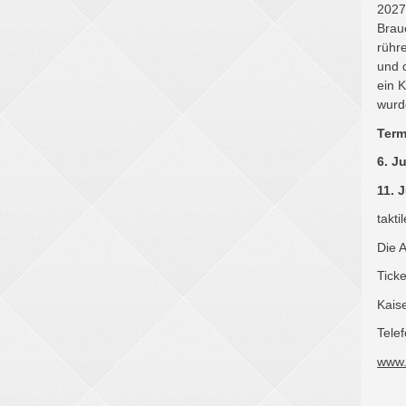
2027
Brau
rühr
und 
ein 
wurd
Term
6. J
11. 
takti
Die A
Tick
Kais
Tele
www.