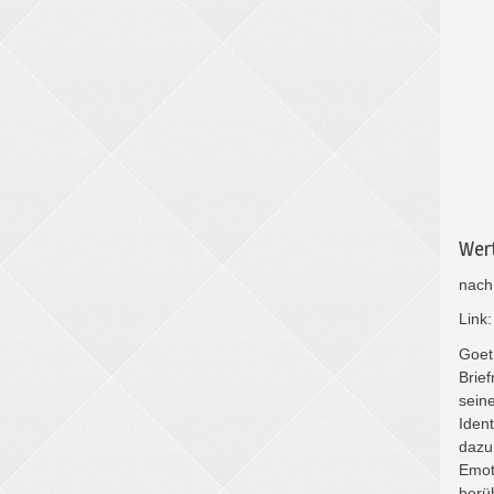
Wert
nach
Link
Goeth
Brie
sein
Ident
dazu
Emot
berü