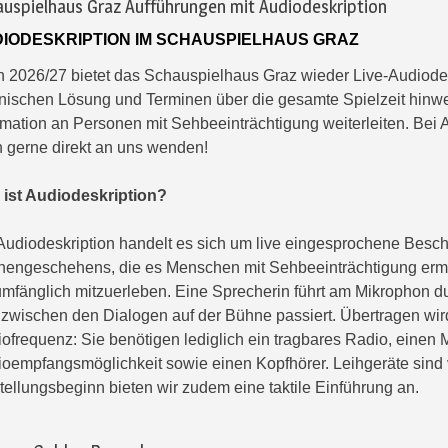
uspielhaus Graz Aufführungen mit Audiodeskription
IODESKRIPTION IM SCHAUSPIELHAUS GRAZ
 2026/27 bietet das Schauspielhaus Graz wieder Live-Audiodesk
nischen Lösung und Terminen über die gesamte Spielzeit hinwe
rmation an Personen mit Sehbeeinträchtigung weiterleiten. Bei
 gerne direkt an uns wenden!
ist Audiodeskription?
Audiodeskription handelt es sich um live eingesprochene Besc
engeschehens, die es Menschen mit Sehbeeinträchtigung ermög
umfänglich mitzuerleben. Eine Sprecherin führt am Mikrophon du
zwischen den Dialogen auf der Bühne passiert. Übertragen wird
ofrequenz: Sie benötigen lediglich ein tragbares Radio, einen
oempfangsmöglichkeit sowie einen Kopfhörer. Leihgeräte sind
tellungsbeginn bieten wir zudem eine taktile Einführung an.