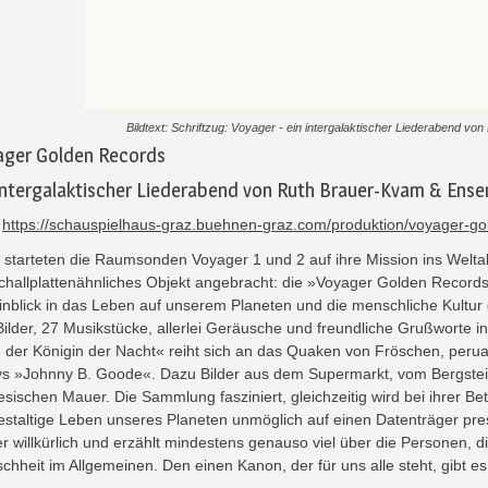
Bildtext: Schriftzug: Voyager - ein intergalaktischer Liederabend 
ager Golden Records
intergalaktischer Liederabend von Ruth Brauer-Kvam & Ens
:
https://schauspielhaus-graz.buehnen-graz.com/produktion/voyager-go
 starteten die Raumsonden Voyager 1 und 2 auf ihre Mission ins Welta
schallplattenähnliches Objekt angebracht: die »Voyager Golden Records«
Einblick in das Leben auf unserem Planeten und die menschliche Kultur
Bilder, 27 Musikstücke, allerlei Geräusche und freundliche Grußworte 
e der Königin der Nacht« reiht sich an das Quaken von Fröschen, per
ys »Johnny B. Goode«. Dazu Bilder aus dem Supermarkt, vom Bergste
sischen Mauer. Die Sammlung fasziniert, gleichzeitig wird bei ihrer Be
gestaltige Leben unseres Planeten unmöglich auf einen Datenträger press
 willkürlich und erzählt mindestens genauso viel über die Personen, di
hheit im Allgemeinen. Den einen Kanon, der für uns alle steht, gibt es