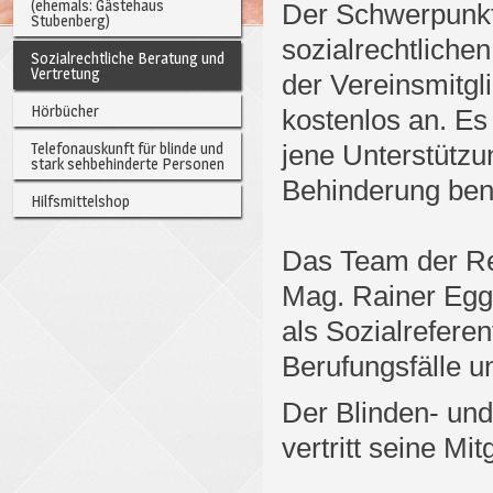
(ehemals: Gästehaus
Der Schwerpunkt 
Stubenberg)
sozialrechtliche
Sozialrechtliche Beratung und
Vertretung
der Vereinsmitgl
Hörbücher
kostenlos an. Es
Telefonauskunft für blinde und
jene Unterstützu
stark sehbehinderte Personen
Behinderung ben
Hilfsmittelshop
Das Team der Re
Mag. Rainer Egga
als Sozialrefere
Berufungsfälle u
Der Blinden- un
vertritt seine Mi