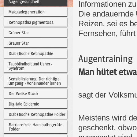
Augengesundheit
Informationen z
Makuladegeneration
Die andauernde 
Reizen, sei es b
Retinopathia pigmentosa
Fernsehen, führt
Grüner Star
Grauer Star
Diabetische Retinopathie
Augentraining
Taubblindheit und Usher-
Syndrom
Man hütet etwas
Sensibilisierung: Der richtige
Umgang - Voneinander lernen
sagt der Volksmu
Der Weiße Stock
Digitale Epidemie
Diabetische Retinopathie Folder
Meistens wird d
Barrierefreie Haushaltsgeräte
geschenkt, obwo
Folder